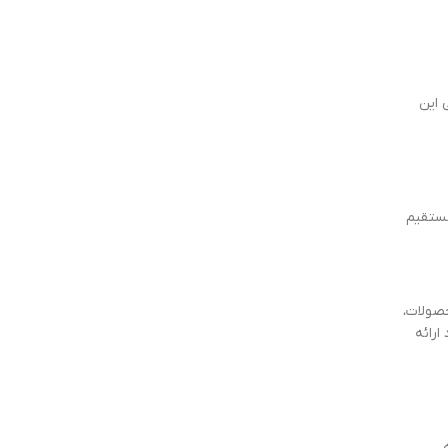
 این
مستقیم
صولات،
ارائه