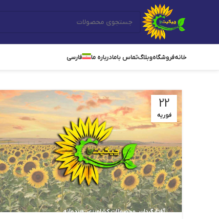
خانه
فروشگاه
وبلاگ
تماس باما
درباره ما
فارسی
22
فوریه
,
,
آفتابگردان
محصولات کشاورزی
هندوانه